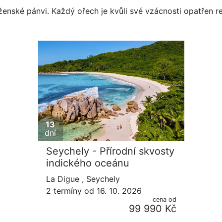
iž ženské pánvi. Každý ořech je kvůli své vzácnosti opatřen 
13
dní
Seychely - Přírodní skvosty
indického oceánu
La Digue ,
Seychely
2
termíny
od
16. 10. 2026
cena od
99 990 Kč