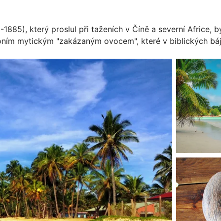
885), který proslul při taženích v Číně a severní Africe, b
oním mytickým "zakázaným ovocem", které v biblických bá