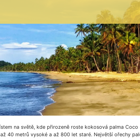
ístem na světě, kde přirozeně roste kokosová palma Coco d
u až 40 metrů vysoké a až 800 let staré. Největší ořechy 