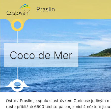
Praslin
Coco de Mer
Ostrov Praslin je spolu s ostrůvkem Curieuse jediným m
roste přibližně 6500 těchto palem, z nichž některé jso