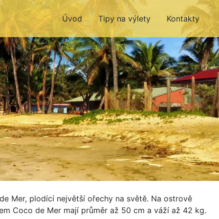
Úvod
Tipy na výlety
Kontakty
e Mer, plodící největší ořechy na světě. Na ostrově
palem Coco de Mer mají průměr až 50 cm a váží až 42 kg.