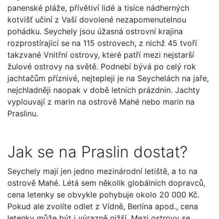
panenské pláže, přívětiví lidé a tisíce nádherných
kotvišť učiní z Vaší dovolené nezapomenutelnou
pohádku. Seychely jsou úžasná ostrovní krajina
rozprostírající se na 115 ostrovech, z nichž 45 tvoří
takzvané Vnitřní ostrovy, které patří mezi nejstarší
žulové ostrovy na světě. Podnebí bývá po celý rok
jachtačům příznivé, nejtepleji je na Seychelách na jaře,
nejchladněji naopak v době letních prázdnin. Jachty
vyplouvají z marin na ostrově Mahé nebo marin na
Praslinu.
Jak se na Praslin dostat?
Seychely mají jen jedno mezinárodní letiště, a to na
ostrově Mahé. Létá sem několik globálních dopravců,
cena letenky se obvykle pohybuje okolo 20 000 Kč.
Pokud ale zvolíte odlet z Vídně, Berlína apod., cena
letenky může být i výrazně nižší. Mezi ostrovy se